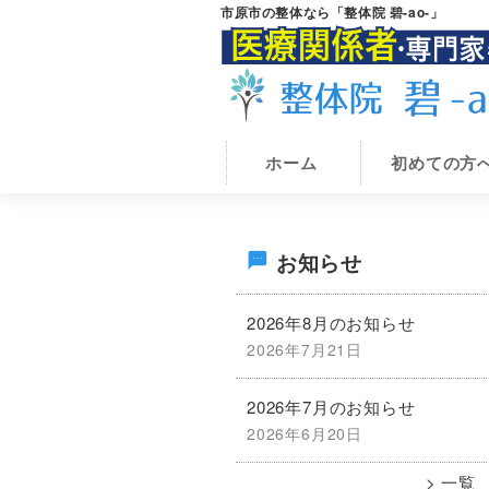
Skip
Skip
市原市の整体なら「整体院 碧-ao-」
to
to
main
primary
content
sidebar
市
市
原
ホーム
初めての方
原
市
の
市
整
で
体
最
腰
整
お知らせ
体
痛・
初
院
膝
2026年8月のお知らせ
碧-
痛
ao-
2026年7月21日
の
が
専
2026年7月のお知らせ
サ
門
2026年6月20日
の
イ
一覧