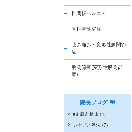
椎間板ヘルニア
脊柱菅狭窄症
膝の痛み・変形性膝関節
症
股関節痛(変形性股関節
症)
院長ブログ
#市原市整体
(4)
シナプス療法
(7)