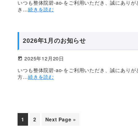
いつも整体院碧-ao-をご利用いただき、誠にあり
き…
続きを読む
2026年1月のお知らせ
2025年12月20日
いつも整体院碧-ao-をご利用いただき、誠にあり
方…
続きを読む
ペ
ペ
Go
1
2
Next Page »
ー
ー
to
ジ
ジ