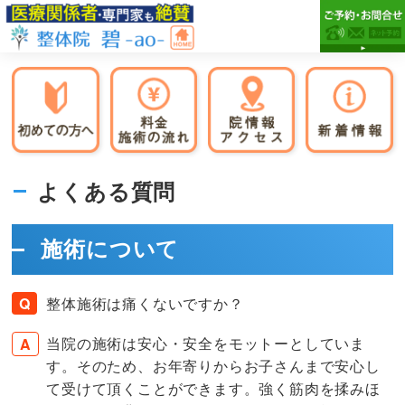
Skip
Skip
Skip
to
to
to
primary
main
primary
市
市
navigation
content
sidebar
原
原
市
市
の
整
で
体
腰
整
痛・
体
よくある質問
膝
院
碧-
痛
ao-
が
施術について
専
門
整体施術は痛くないですか？
の
整
当院の施術は安心・安全をモットーとしていま
体
す。そのため、お年寄りからお子さんまで安心し
院
て受けて頂くことができます。強く筋肉を揉みほ