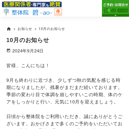
Skip
Skip
Skip
to
to
to
primary
main
primary
市
市
原
navigation
content
sidebar
原
お知らせ
10月のお知らせ
home
市
chevron_right
chevron_right
市
の
10月のお知らせ
整
で
体
腰
2024年9月24日
整
痛・
体
膝
院
皆様、こんにちは！
碧-
痛
ao-
が
9月も終わりに近づき、少しずつ秋の気配を感じる時
専
期になりましたが、残暑がまだまだ続いております。
門
季節の変わり目で体調を崩しやすいこの時期、体のケ
の
アをしっかりと行い、元気に10月を迎えましょう。
整
体
日頃から整体院をご利用いただき、誠にありがとうご
院
ざいます。おかげさまで多くのご予約をいただいてお