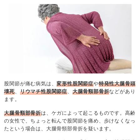
股関節が痛む病気は、
変形性股関節症
や
特発性大腿骨頭
壊死
、
リウマチ性股関節症
、
大腿骨頸部骨折
などがあり
ます。
大腿骨頸部骨折
は、ケガによって起こるものです。高齢
の女性で、ちょっと転んで股関節を痛め、歩けなくなっ
たという場合は、大腿骨頸部骨折を疑います。