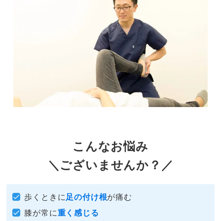
こんなお悩み
＼ございませんか？／
歩くときに
足の付け根
が痛む
膝が常に
重く感じる