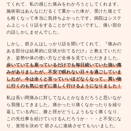
てくれて、私の感じた痛みをわかろうとしてくれます。
施術前はあんなにだるくて重かった体が、受けた後とて
も軽くなって本当に気持ちよかったです。病院はシステ
ム上じっくり話をすることができないですし、痛い部分
の話しかしませんでした。
しかし、碧さんはしっかり話を聞いてくれて、『痛みの
ある部分は結果的に症状が出てるだけ』と教えていただ
き、姿勢や体の使い方など全体を見ていただきました。
歩いていても座っているだけでも毎日続いていた強い痛
みがありましたが、不安で眠れない日々を過ごしていま
したが、今は全くと言っていいほどなくなって、買い物
に行くのも気にせずに楽しく行けるようになりました！
私は長い間痛みに対してなんとかなるだろうと思いなが
ら我慢してきました。痛かったり痛くなかったりを繰り
返している内に、膝と脛がどうしようもなく痛くなり、
この先仕事を続けていけるんだろうか・・・と不安にな
り、覚悟を決めて 碧さんに連絡させてもらいました。