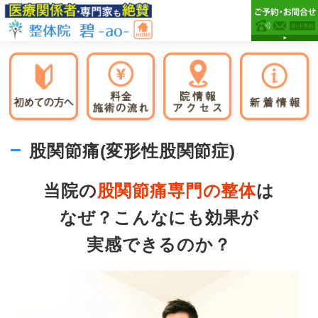
Skip
Skip
Skip
to
to
to
primary
main
primary
市
市
navigation
content
sidebar
原
原
市
市
の
整
で
体
腰
整
痛・
体
股関節痛(変形性股関節症)
膝
院
碧-
痛
当院の
股関節痛専門
の整体
は
ao-
が
専
なぜ？こんなにも効果が
門
実感できるのか？
の
整
体
院