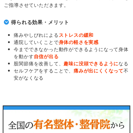
ご指導させていただきます。
得られる効果・メリット
痛みやしびれによる
ストレスの緩和
通院していくことで
身体の軽さを実感
今までできなかった動作ができるようになって身体
を動かす
自信が出る
股関節痛を改善して、
趣味に没頭できるように
なる
セルフケアをすることで、
痛みが出にくくなって
不
安がなくなる