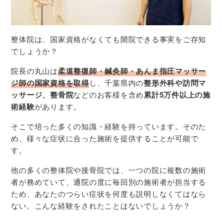
整体院は、国家資格がなくても開院できる事実をご存知
でしょうか？
院長の丸山は
柔道整復師・鍼灸師・あんま指圧マッサー
ジ師の国家資格を取得
し、千葉県内の
整形外科や訪問マ
ッサージ、整骨院
などのお客様を含め
累計5万件以上の施
術経験
があります。
そこで培った多くの知識・経験を持っています。そのた
め、様々な症状に合った施術を提供することが可能で
す。
他の多くの整体院や接骨院では、一つの院に複数の施術
者が務めていて、通院の度に毎回別の施術者が担当する
ため、あなたのつらい症状を何度も説明しなくてはなら
ない。こんな経験をされたことはないでしょうか？