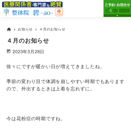
Skip
Skip
Skip
to
to
to
primary
main
primary
市
市
原
navigation
content
sidebar
原
お知らせ
４月のお知らせ
home
市
chevron_right
chevron_right
市
の
４月のお知らせ
整
で
体
腰
2023年3月28日
整
痛・
体
膝
院
徐々にですが暖かい日が増えてきましたね。
碧-
痛
ao-
が
季節の変わり目で体調を崩しやすい時期でもあります
専
ので、外出するときは上着を忘れずに。
門
の
整
体
今は花粉症の時期ですね。
院