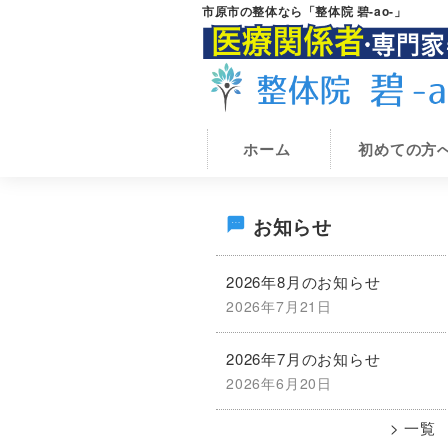
Skip
Skip
市原市の整体なら「整体院 碧-ao-」
to
to
main
primary
content
sidebar
市
市
原
ホーム
初めての方
原
市
の
市
整
で
最
体
お知らせ
腰
整
体
痛・
初
院
2026年8月のお知らせ
膝
碧-
2026年7月21日
痛
の
ao-
が
2026年7月のお知らせ
サ
専
2026年6月20日
門
イ
の
一覧