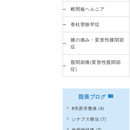
椎間板ヘルニア
脊柱菅狭窄症
膝の痛み・変形性膝関節
症
股関節痛(変形性股関節
症)
院長ブログ
#市原市整体
(4)
シナプス療法
(7)
坐骨神経痛
(7)