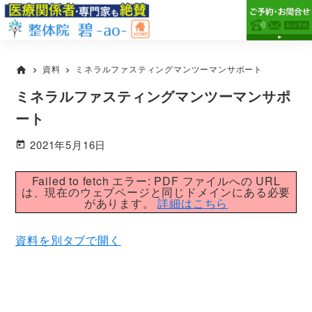
Skip
Skip
Skip
to
to
to
primary
main
primary
市
市
原
navigation
content
sidebar
原
資料
ミネラルファスティングマンツーマンサポート
home
市
chevron_right
chevron_right
市
の
ミネラルファスティングマンツーマンサポ
整
で
体
腰
ート
整
痛・
体
2021年5月16日
膝
院
碧-
痛
Failed to fetch エラー: PDF ファイルへの URL
ao-
が
は、現在のウェブページと同じドメインにある必要
があります。
詳細はこちら
専
門
資料を別タブで開く
の
整
体
院