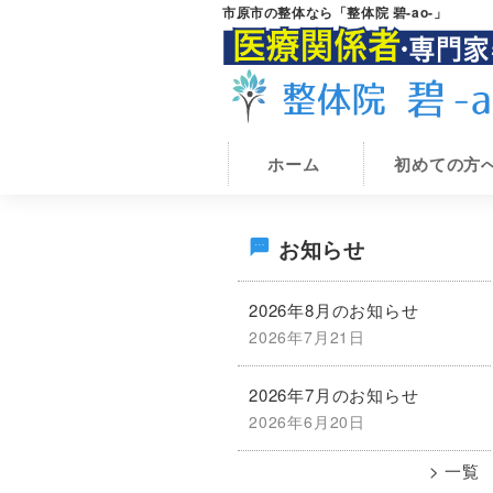
Skip
Skip
市原市の整体なら「整体院 碧-ao-」
to
to
main
primary
content
sidebar
市
市
原
ホーム
初めての方
原
市
の
市
整
で
最
体
お知らせ
腰
整
体
痛・
初
院
2026年8月のお知らせ
膝
碧-
2026年7月21日
痛
の
ao-
が
2026年7月のお知らせ
サ
専
2026年6月20日
門
イ
の
一覧