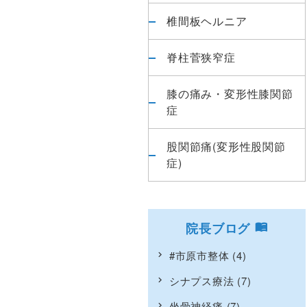
椎間板ヘルニア
脊柱菅狭窄症
膝の痛み・変形性膝関節
症
股関節痛(変形性股関節
症)
院長ブログ
#市原市整体
(4)
シナプス療法
(7)
坐骨神経痛
(7)